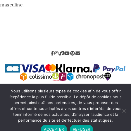
masculine.
Nous utilisons plusieurs types de cookies afin de vous offrir
Mentions légales
-
CGV
-
Livraison
-
Retour
-
Contact
l’expérience la plus fluide possible. Le dépôt de cookies nous
-
Charly H
permet, ainsi qu’à nos partenaires, de vous proposer des
offres et contenus adaptés à vos centres d’intérêts, de vous
tenir informé de nos actualités, d’analyser l'audience et la
performance du site et d’effectuer des statistiques.
© 2026 La Mode des Hommes. All rights reserved
ACCEPTER
REFUSER