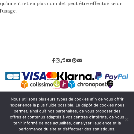
qu’un entretien plus complet peut être effectué selon
l’usage.
Nous utilisons plusieurs types de cookies afin de vous offrir
Mentions légales
-
CGV
-
Livraison
-
Retour
-
Contact
l’expérience la plus fluide possible. Le dépôt de cookies nous
-
Charly H
permet, ainsi qu’à nos partenaires, de vous proposer des
offres et contenus adaptés à vos centres d’intérêts, de vous
tenir informé de nos actualités, d’analyser l'audience et la
performance du site et d’effectuer des statistiques.