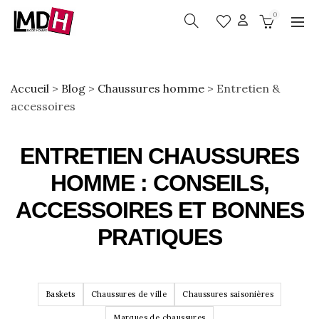
0
Accueil
>
Blog
>
Chaussures homme
>
Entretien &
accessoires
ENTRETIEN CHAUSSURES
HOMME : CONSEILS,
ACCESSOIRES ET BONNES
PRATIQUES
Baskets
Chaussures de ville
Chaussures saisonières
Marques de chaussures