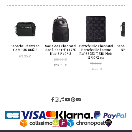
Sacoche Chabrand
Sac a dos Chabrand
Portefeuille Chabrand
Sacoche 
CAMPUS 86522
Sac à dos ref 44775
Portefeuille homme
NEW 
Noir 31*40*13
Ref 68753 TE111 Noir
69.95
€
78.
12*10*2 cm
165.00
€
75.00
€
Le
123.75
€
Le
56.25
€
prix
Le
prix
initial
Le
prix
initial
était :
prix
actuel
était :
165.00 €.
actuel
est :
75.00 €.
est :
123.75 €.
56.25 €.