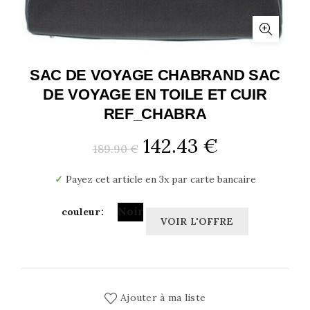
SAC DE VOYAGE CHABRAND SAC
DE VOYAGE EN TOILE ET CUIR
REF_CHABRA
Le
Le
142.43
€
189.90
€
prix
prix
✓
Payez cet article en 3x par carte bancaire
initial
actuel
Noir
couleur
VOIR L'OFFRE
était :
est :
189.90 €.
142.43 €.
Ajouter à ma liste