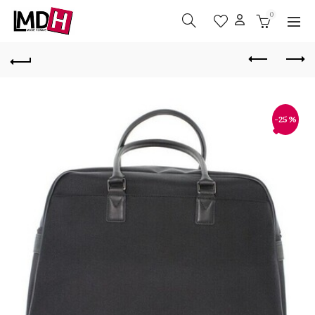
0
-25%