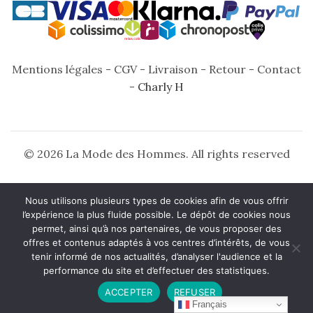
Mentions légales
-
CGV
-
Livraison
-
Retour
-
Contact
-
Charly H
© 2026 La Mode des Hommes. All rights reserved
Nous utilisons plusieurs types de cookies afin de vous offrir
l’expérience la plus fluide possible. Le dépôt de cookies nous
permet, ainsi qu’à nos partenaires, de vous proposer des
offres et contenus adaptés à vos centres d’intérêts, de vous
tenir informé de nos actualités, d’analyser l'audience et la
performance du site et d’effectuer des statistiques.
ACCEPTER
REFUSER
Français