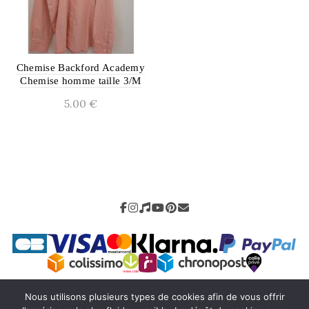
Chemise Backford Academy
Chemise homme taille 3/M
5.00
€
Nous utilisons plusieurs types de cookies afin de vous offrir
Mentions légales
-
CGV
-
Livraison
-
Retour
-
Contact