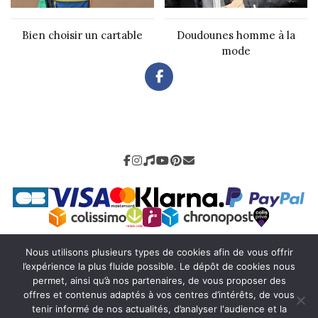
Bien choisir un cartable
Doudounes homme à la
mode
Nous utilisons plusieurs types de cookies afin de vous offrir
Mentions légales
-
CGV
-
Livraison
-
Retour
-
Contact
l’expérience la plus fluide possible. Le dépôt de cookies nous
-
Charly H
permet, ainsi qu’à nos partenaires, de vous proposer des
offres et contenus adaptés à vos centres d’intérêts, de vous
tenir informé de nos actualités, d’analyser l'audience et la